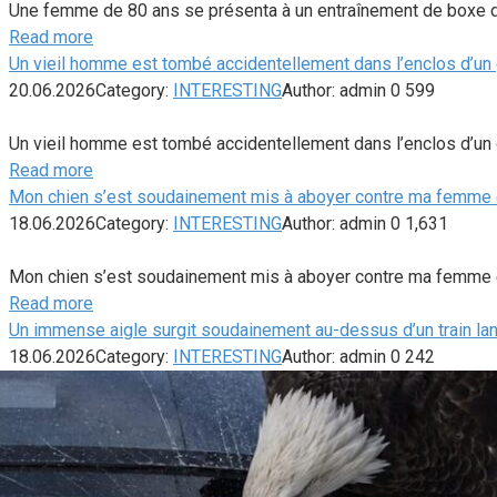
Une femme de 80 ans se présenta à un entraînement de boxe dirigé
Read more
Un vieil homme est tombé accidentellement dans l’enclos d’un 
20.06.2026
Category:
INTERESTING
Author:
admin
0
599
Un vieil homme est tombé accidentellement dans l’enclos d’un g
Read more
Mon chien s’est soudainement mis à aboyer contre ma femme en
18.06.2026
Category:
INTERESTING
Author:
admin
0
1,631
Mon chien s’est soudainement mis à aboyer contre ma femme enc
Read more
Un immense aigle surgit soudainement au-dessus d’un train la
18.06.2026
Category:
INTERESTING
Author:
admin
0
242