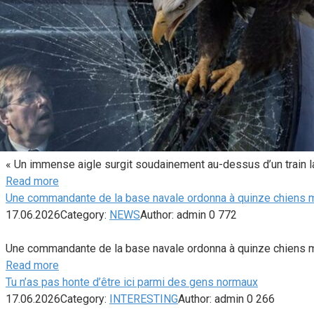
« Un immense aigle surgit soudainement au-dessus d’un train l
Read more
Une commandante de la base navale ordonna à quinze chiens mil
17.06.2026
Category:
NEWS
Author:
admin
0
772
Une commandante de la base navale ordonna à quinze chiens milit
Read more
Tu n’as pas honte d’être ici parmi des gens normaux
17.06.2026
Category:
INTERESTING
Author:
admin
0
266