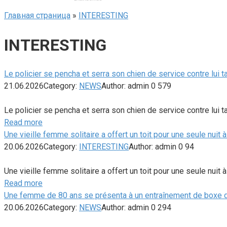
Главная страница
»
INTERESTING
INTERESTING
Le policier se pencha et serra son chien de service contre lui ta
21.06.2026
Category:
NEWS
Author:
admin
0
579
Le policier se pencha et serra son chien de service contre lui ta
Read more
Une vieille femme solitaire a offert un toit pour une seule nuit
20.06.2026
Category:
INTERESTING
Author:
admin
0
94
Une vieille femme solitaire a offert un toit pour une seule nui
Read more
Une femme de 80 ans se présenta à un entraînement de boxe dirig
20.06.2026
Category:
NEWS
Author:
admin
0
294