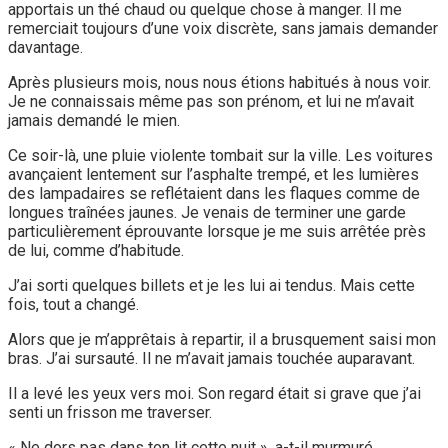
apportais un thé chaud ou quelque chose à manger. Il me
remerciait toujours d’une voix discrète, sans jamais demander
davantage.
Après plusieurs mois, nous nous étions habitués à nous voir.
Je ne connaissais même pas son prénom, et lui ne m’avait
jamais demandé le mien.
Ce soir-là, une pluie violente tombait sur la ville. Les voitures
avançaient lentement sur l’asphalte trempé, et les lumières
des lampadaires se reflétaient dans les flaques comme de
longues traînées jaunes. Je venais de terminer une garde
particulièrement éprouvante lorsque je me suis arrêtée près
de lui, comme d’habitude.
J’ai sorti quelques billets et je les lui ai tendus. Mais cette
fois, tout a changé.
Alors que je m’apprêtais à repartir, il a brusquement saisi mon
bras. J’ai sursauté. Il ne m’avait jamais touchée auparavant.
Il a levé les yeux vers moi. Son regard était si grave que j’ai
senti un frisson me traverser.
« Ne dors pas dans ton lit cette nuit », a-t-il murmuré.