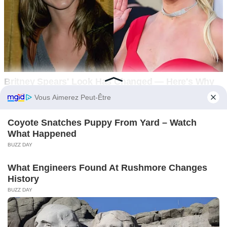
You may also like
INTERESTING
0
3
Les deux frères avaient attaché leur propre sœur à un arbre,
déterminés à lui infliger une terrible punition
Les deux frères avaient attaché leur propre sœur à un arbre,