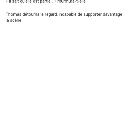
« Il sait qu’elle est partie… » murmura-t-elle.
Thomas détourna le regard, incapable de supporter davantage
la scène.