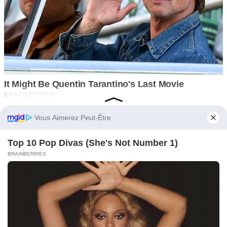
You may also like
INTERESTING
0
28
Les deux frères avaient attaché leur propre sœur à un arbre,
déterminés à lui infliger une terrible punition
Les deux frères avaient attaché leur propre sœur à un arbre,