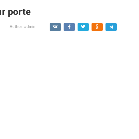
ur porte
G
Author:
admin