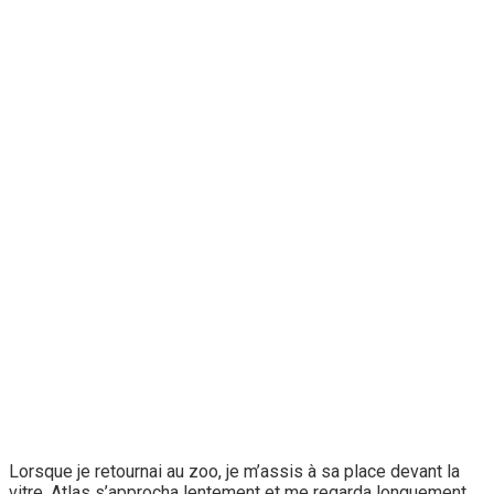
Lorsque je retournai au zoo, je m’assis à sa place devant la
vitre. Atlas s’approcha lentement et me regarda longuement.