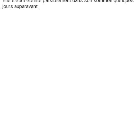
Elle s’était éteinte paisiblement dans son sommeil quelques
jours auparavant.